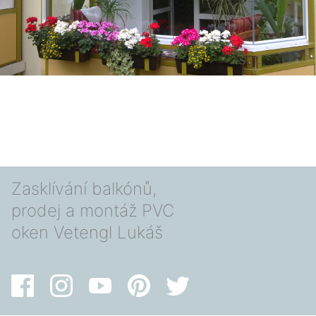
Zasklívání balkónů,
prodej a montáž PVC
oken Vetengl Lukáš