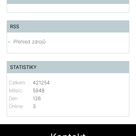
RSS
Přehled zdrojů
STATISTIKY
Celkem:
421254
Měsíc:
5948
Den:
126
Online:
3