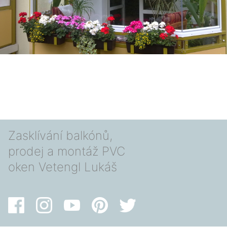
Zasklívání balkónů,
prodej a montáž PVC
oken Vetengl Lukáš