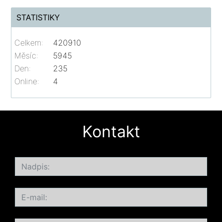
STATISTIKY
Celkem:
420910
Měsíc:
5945
Den:
235
Online:
4
Kontakt