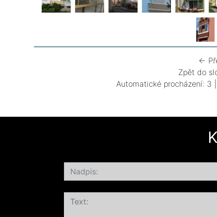
← Př
Zpět do sl
Automatické procházení:
3
K