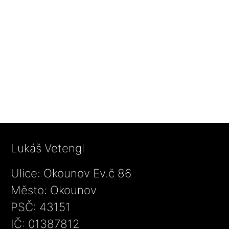
Lukáš Vetengl
Ulice: Okounov Ev.č 86
Město: Okounov
PSČ: 43151
IČ: 01387812