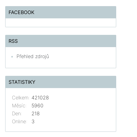
FACEBOOK
RSS
Přehled zdrojů
STATISTIKY
Celkem:
421028
Měsíc:
5960
Den:
218
Online:
3