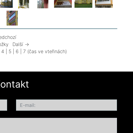
edchozí
ožky
Další →
|
4
|
5
|
6
|
7
(čas ve vteřinách)
ontakt