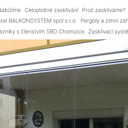
Nabízíme
Celoplošné zasklívání
Proč zasklíváme?
tel BALKONSYSTEM spol s.r.o.
Pergoly a zimní za
azníky s členstvím SBD Chomutov
Zasklívací sys