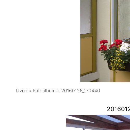
Úvod
»
Fotoalbum
»
20160126_170440
201601