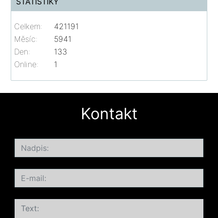
STATISTIKY
Celkem:
421191
Měsíc:
5941
Den:
133
Online:
1
Kontakt