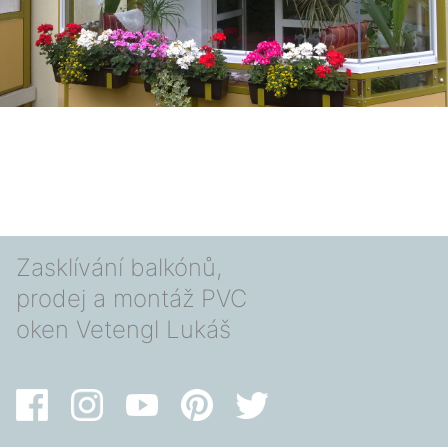
Zasklívání balkónů,
prodej a montáž PVC
oken Vetengl Lukáš