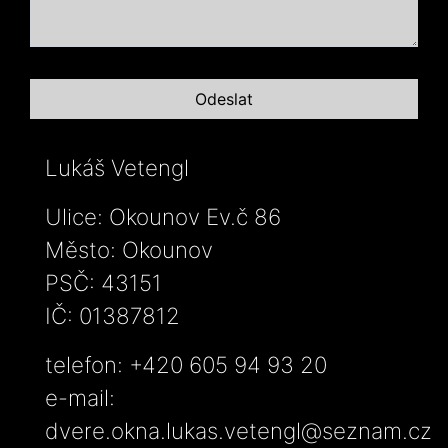
Lukáš Vetengl
Ulice: Okounov Ev.č 86
Město: Okounov
PSČ: 43151
IČ: 01387812
telefon: +420 605 94 93 20
e-mail:
dvere.okna.lukas.vetengl@seznam.cz