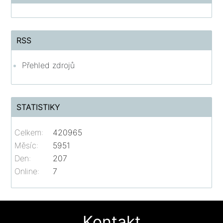
RSS
Přehled zdrojů
STATISTIKY
Celkem:
420965
Měsíc:
5951
Den:
207
Online:
7
Kontakt