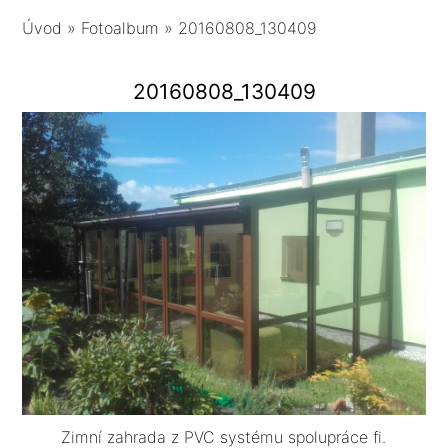
Úvod
»
Fotoalbum
»
20160808_130409
20160808_130409
Zimní zahrada z PVC systému spolupráce fi.