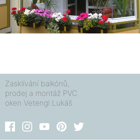
Zasklívání balkónů,
prodej a montáž PVC
oken Vetengl Lukáš