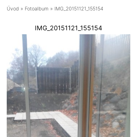
Úvod
»
Fotoalbum
»
IMG_20151121_155154
IMG_20151121_155154