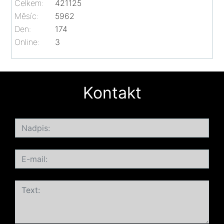
Celkem:
421125
Měsíc:
5962
Den:
174
Online:
3
Kontakt