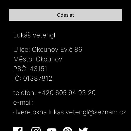
Lukáš Vetengl
Ulice: Okounov Ev.č 86
Město: Okounov
PSČ: 43151
IČ: 01387812
telefon: +420 605 94 93 20
e-mail:
dvere.okna.lukas.vetengl@seznam.cz