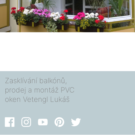
Zasklívání balkónů,
prodej a montáž PVC
oken Vetengl Lukáš