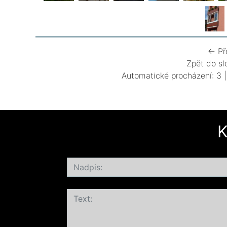
← Př
Zpět do sl
Automatické procházení:
3
K