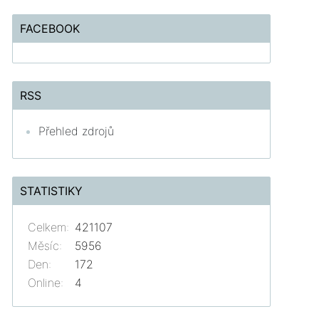
FACEBOOK
RSS
Přehled zdrojů
STATISTIKY
Celkem:
421107
Měsíc:
5956
Den:
172
Online:
4