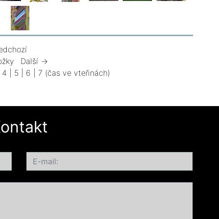
edchozí
ožky
Další →
|
4
|
5
|
6
|
7
(čas ve vteřinách)
ontakt