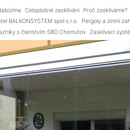
Nabízíme
Celoplošné zasklívání
Proč zasklíváme?
tel BALKONSYSTEM spol s.r.o.
Pergoly a zimní za
azníky s členstvím SBD Chomutov
Zasklívací sys