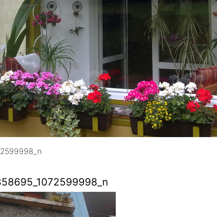
72599998_n
858695_1072599998_n