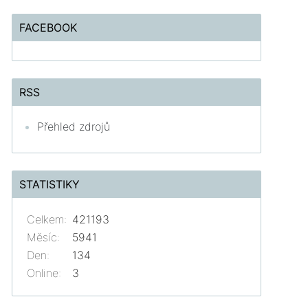
FACEBOOK
RSS
Přehled zdrojů
STATISTIKY
Celkem:
421193
Měsíc:
5941
Den:
134
Online:
3