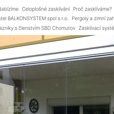
Nabízíme
Celoplošné zasklívání
Proč zasklíváme?
tel BALKONSYSTEM spol s.r.o.
Pergoly a zimní za
azníky s členstvím SBD Chomutov
Zasklívací sys