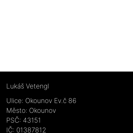
Lukáš Vetengl
Ulice: Okounov Ev.č 86
Město: Okounov
PSČ: 43151
IČ: 01387812