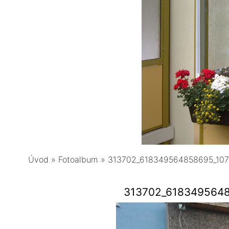
Úvod
»
Fotoalbum
»
313702_618349564858695_10
313702_618349564