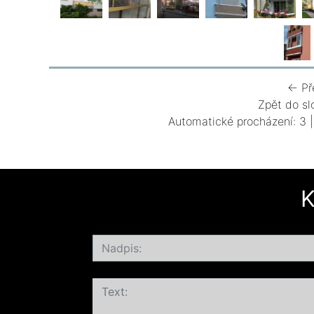
← Př
Zpět do sl
Automatické procházení:
3
K