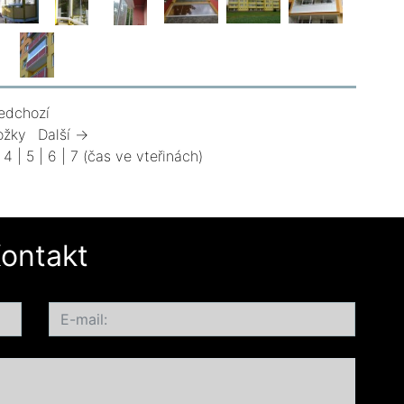
edchozí
ožky
Další →
|
4
|
5
|
6
|
7
(čas ve vteřinách)
ontakt