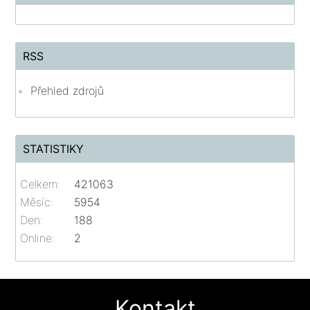
RSS
Přehled zdrojů
STATISTIKY
Celkem:
421063
Měsíc:
5954
Den:
188
Online:
2
Kontakt