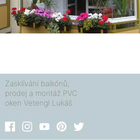
Zasklívání balkónů,
prodej a montáž PVC
oken Vetengl Lukáš