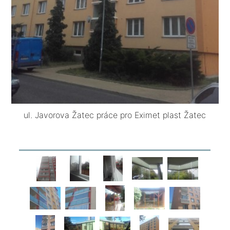
ul. Javorova Žatec práce pro Eximet plast Žatec