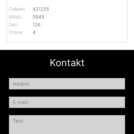
Celkem:
421255
Měsíc:
5949
Den:
126
Online:
4
Kontakt