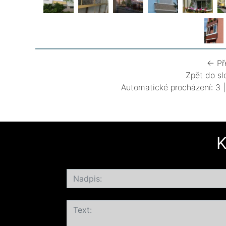
← Př
Zpět do sl
Automatické procházení:
3
K