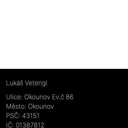
Lukáš Vetengl
Ulice: Okounov Ev.č 86
Město: Okounov
PSČ: 43151
IČ: 01387812