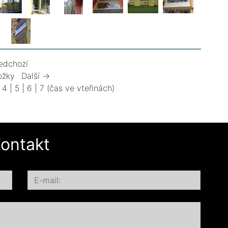
edchozí
ožky
Další →
|
4
|
5
|
6
|
7
(čas ve vteřinách)
ontakt