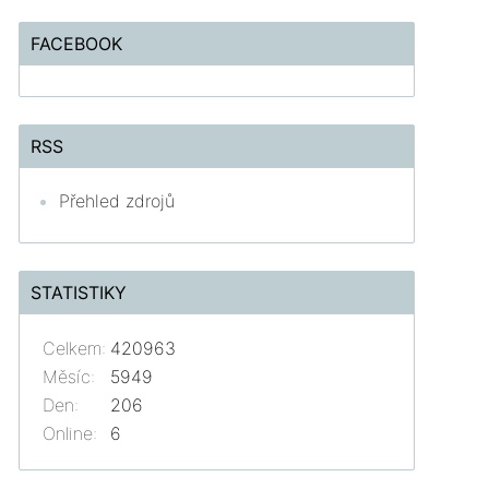
FACEBOOK
RSS
Přehled zdrojů
STATISTIKY
Celkem:
420963
Měsíc:
5949
Den:
206
Online:
6