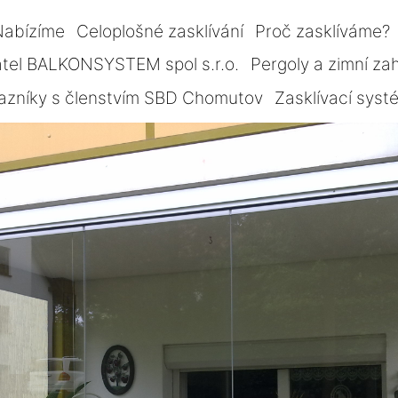
Nabízíme
Celoplošné zasklívání
Proč zasklíváme?
tel BALKONSYSTEM spol s.r.o.
Pergoly a zimní za
azníky s členstvím SBD Chomutov
Zasklívací sys