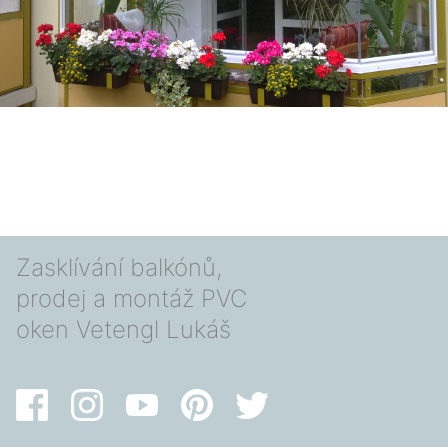
Zasklívání balkónů,
prodej a montáž PVC
oken Vetengl Lukáš