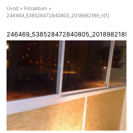
Úvod
»
Fotoalbum
»
246469_538528472840805_2018982189_n[1]
246469_538528472840805_2018982189_n