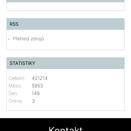
RSS
Přehled zdrojů
STATISTIKY
Celkem:
421214
Měsíc:
5953
Den:
149
Online:
3
Kontakt