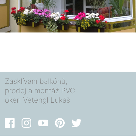
Zasklívání balkónů,
prodej a montáž PVC
oken Vetengl Lukáš