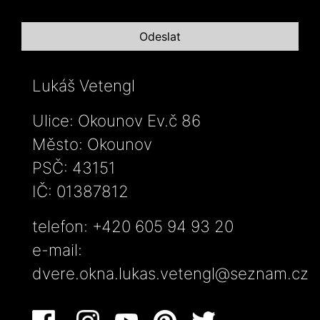
Lukáš Vetengl
Ulice: Okounov Ev.č 86
Město: Okounov
PSČ: 43151
IČ: 01387812
telefon: +420 605 94 93 20
e-mail:
dvere.okna.lukas.vetengl@seznam.cz