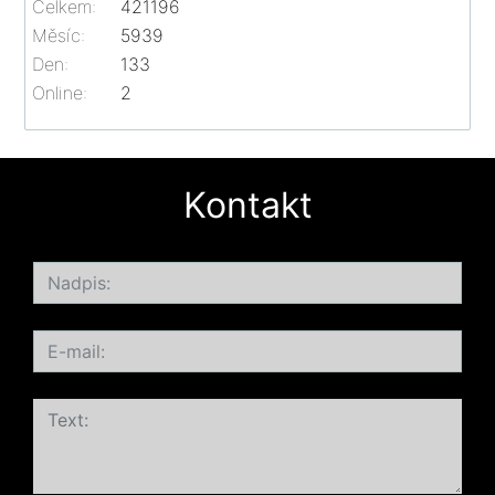
Celkem:
421196
Měsíc:
5939
Den:
133
Online:
2
Kontakt