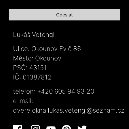
Lukáš Vetengl
Ulice: Okounov Ev.č 86
Město: Okounov
PSČ: 43151
IČ: 01387812
telefon: +420 605 94 93 20
e-mail:
dvere.okna.lukas.vetengl@seznam.cz