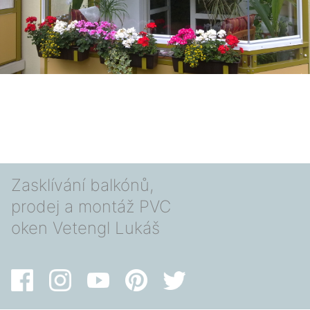
Zasklívání balkónů,
prodej a montáž PVC
oken Vetengl Lukáš