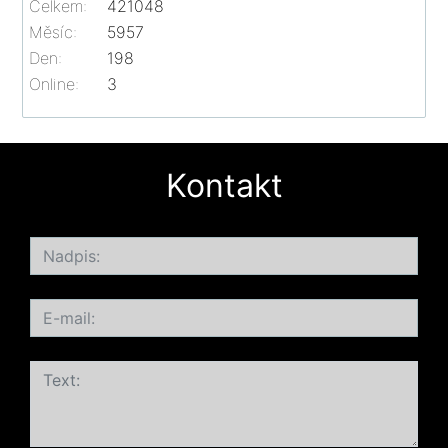
Celkem:
421048
Měsíc:
5957
Den:
198
Online:
3
Kontakt