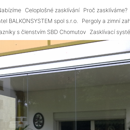
Nabízíme
Celoplošné zasklívání
Proč zasklíváme?
tel BALKONSYSTEM spol s.r.o.
Pergoly a zimní za
azníky s členstvím SBD Chomutov
Zasklívací sys