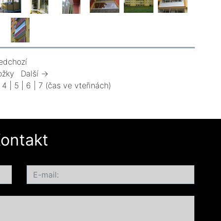
edchozí
ožky
Další →
|
4
|
5
|
6
|
7
(čas ve vteřinách)
ontakt