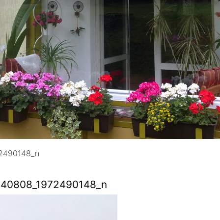
2490148_n
40808_1972490148_n