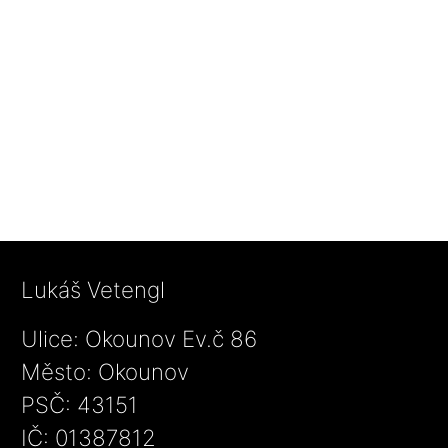
Lukáš Vetengl
Ulice: Okounov Ev.č 86
Město: Okounov
PSČ: 43151
IČ: 01387812