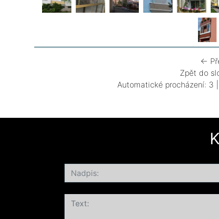
← Př
Zpět do sl
Automatické procházení:
3
K