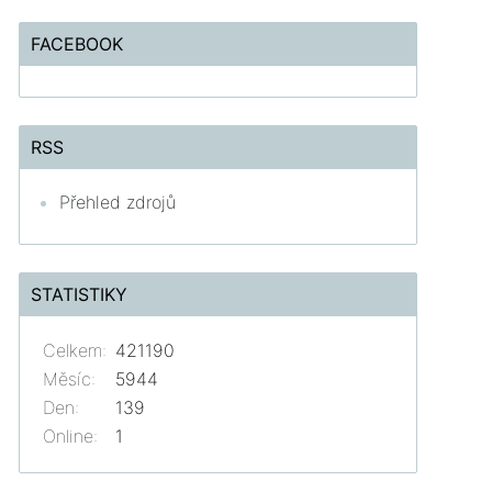
FACEBOOK
RSS
Přehled zdrojů
STATISTIKY
Celkem:
421190
Měsíc:
5944
Den:
139
Online:
1