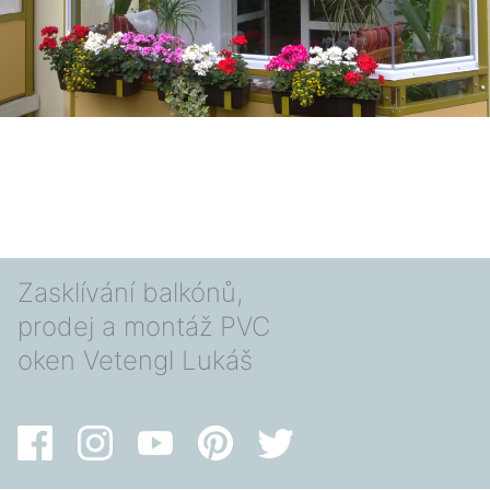
Zasklívání balkónů,
prodej a montáž PVC
oken Vetengl Lukáš