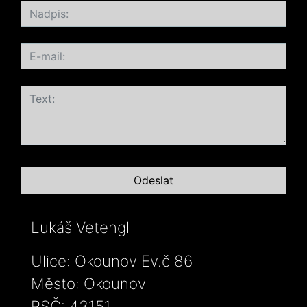
Lukáš Vetengl
Ulice: Okounov Ev.č 86
Město: Okounov
PSČ: 43151