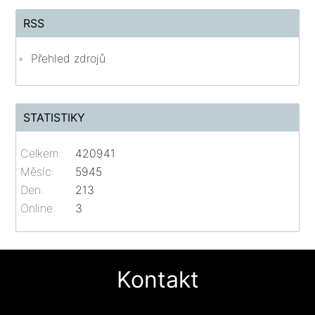
RSS
Přehled zdrojů
STATISTIKY
Celkem:
420941
Měsíc:
5945
Den:
213
Online:
3
Kontakt