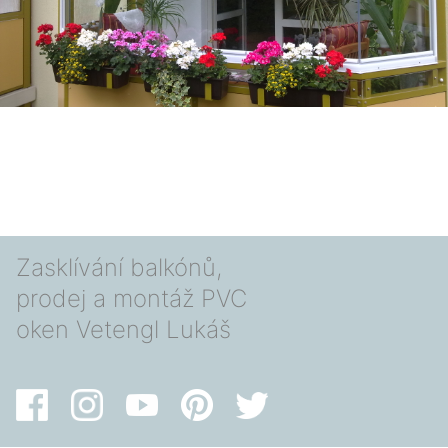
Zasklívání balkónů,
prodej a montáž PVC
oken Vetengl Lukáš