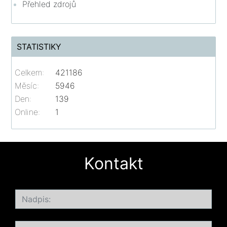
Přehled zdrojů
STATISTIKY
Celkem:
421186
Měsíc:
5946
Den:
139
Online:
1
Kontakt