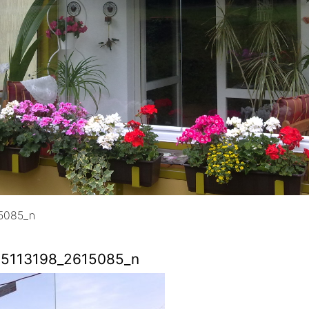
5085_n
5113198_2615085_n