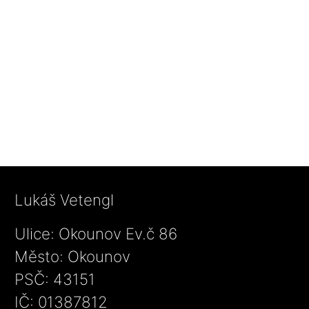
Lukáš Vetengl
Ulice: Okounov Ev.č 86
Město: Okounov
PSČ: 43151
IČ: 01387812