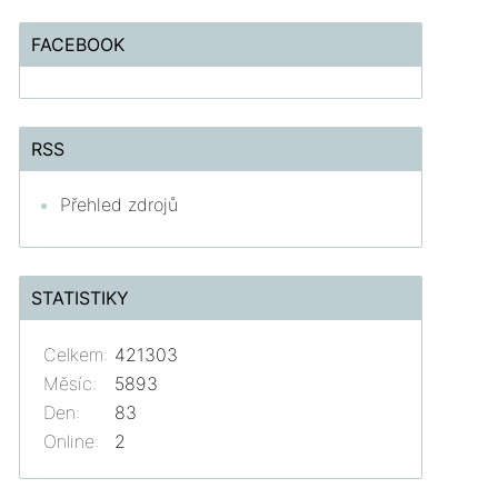
FACEBOOK
RSS
Přehled zdrojů
STATISTIKY
Celkem:
421303
Měsíc:
5893
Den:
83
Online:
2