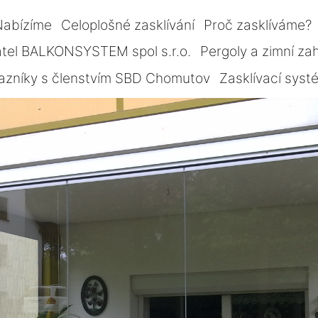
Nabízíme
Celoplošné zasklívání
Proč zasklíváme?
tel BALKONSYSTEM spol s.r.o.
Pergoly a zimní za
azníky s členstvím SBD Chomutov
Zasklívací sys