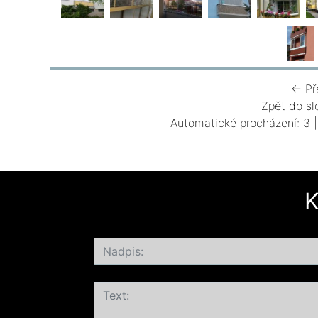
← Př
Zpět do sl
Automatické procházení:
3
K