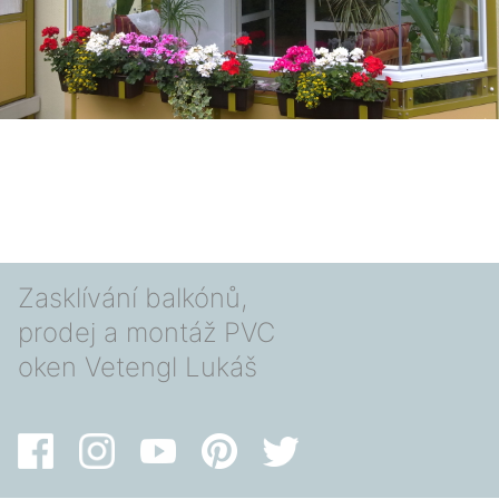
Zasklívání balkónů,
prodej a montáž PVC
oken Vetengl Lukáš